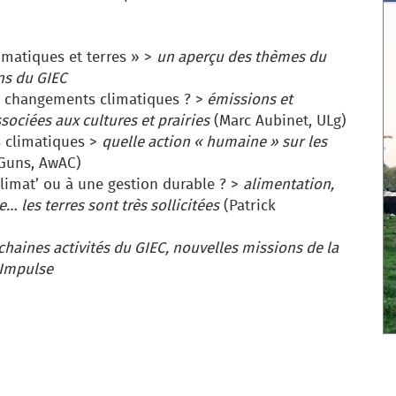
imatiques et terres » >
un aperçu des thèmes du
ns du GIEC
s changements climatiques ? >
émissions et
sociées aux cultures et prairies
(Marc Aubinet, ULg)
s climatiques >
quelle action « humaine » sur les
Guns, AwAC)
 climat’ ou à une gestion durable ? >
alimentation,
… les terres sont très sollicitées
(Patrick
chaines activités du GIEC, nouvelles missions de la
 Impulse