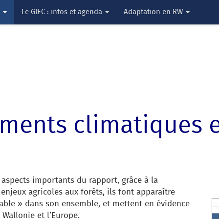
s
Le GIEC : infos et agenda
Adaptation en RW
ents climatiques e
 aspects importants du rapport, grâce à la
enjeux agricoles aux forêts, ils font apparaître
rable » dans son ensemble, et mettent en évidence
Wallonie et l’Europe.